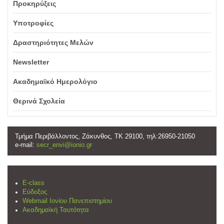
Προκηρύξεις
Υποτροφίες
Δραστηριότητες Μελών
Newsletter
Ακαδημαϊκό Ημερολόγιο
Θερινά Σχολεία
Τμήμα Περιβάλλοντος, Ζάκυνθος, ΤΚ 29100, τηλ:26950-21050
e-mail:
secr_envi@ionio.gr
E-class
Εύδοξος
Webmail Ιονίου Πανεπιστημίου
Ακαδημαϊκή Ταυτότητα