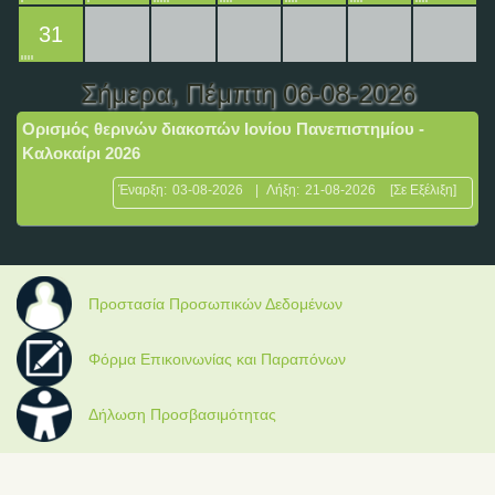
31
Σήμερα
, Πέμπτη 06-08-2026
Ορισμός θερινών διακοπών Ιονίου Πανεπιστημίου -
Καλοκαίρι 2026
Έναρξη:
03-08-2026
|
Λήξη:
21-08-2026
[Σε Εξέλιξη]
Προστασία Προσωπικών Δεδομένων
Φόρμα Επικοινωνίας και Παραπόνων
Δήλωση Προσβασιμότητας