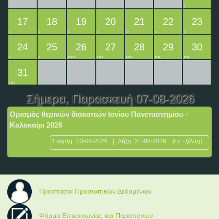
17
18
19
20
21
22
23
24
25
26
27
28
29
30
31
Σήμερα
, Παρασκευή 07-08-2026
Ορισμός θερινών διακοπών Ιονίου Πανεπιστημίου -
Καλοκαίρι 2026
Έναρξη:
03-08-2026
|
Λήξη:
21-08-2026
[Σε Εξέλιξη]
Προστασία Προσωπικών Δεδομένων
Φόρμα Επικοινωνίας και Παραπόνων