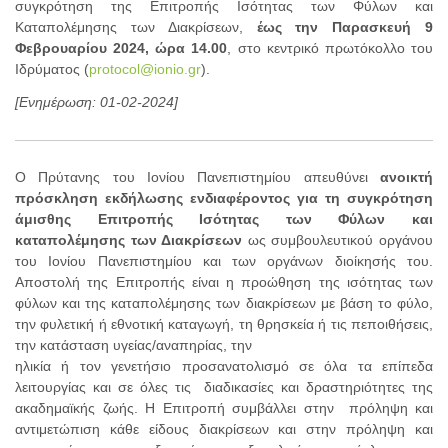
συγκρότηση της Επιτροπής Ισότητας των Φύλων και
Καταπολέμησης των Διακρίσεων,
έως την Παρασκευή 9
Φεβρουαρίου 2024, ώρα 14.00
, στο κεντρικό πρωτόκολλο του
Ιδρύματος (
protocol@ionio.gr
).
[Ενημέρωση: 01-02-2024]
Ο Πρύτανης του Ιονίου Πανεπιστημίου απευθύνει
ανοικτή
πρόσκληση εκδήλωσης ενδιαφέροντος για τη συγκρότηση
άμισθης Επιτροπής Ισότητας των Φύλων και
καταπολέμησης των Διακρίσεων
ως συμβουλευτικού οργάνου
του Ιονίου Πανεπιστημίου και των οργάνων διοίκησής του.
Αποστολή της Επιτροπής είναι η προώθηση της ισότητας των
φύλων και της καταπολέμησης των διακρίσεων με βάση το φύλο,
την φυλετική ή εθνοτική καταγωγή, τη θρησκεία ή τις πεποιθήσεις,
την κατάσταση υγείας/αναπηρίας, την
ηλικία ή τον γενετήσιο προσανατολισμό σε όλα τα επίπεδα
λειτουργίας και σε όλες τις διαδικασίες και δραστηριότητες της
ακαδημαϊκής ζωής. Η Επιτροπή συμβάλλει στην πρόληψη και
αντιμετώπιση κάθε είδους διακρίσεων και στην πρόληψη και