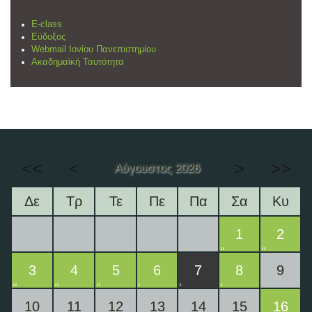
E-class
Εύδοξος
Webmail Ιονίου Πανεπιστημίου
Ακαδημαϊκή Ταυτότητα
<<
<
>
>>
Αύγουστος 2026
Δε
Τρ
Τε
Πε
Πα
Σα
Κυ
1
2
3
4
5
6
7
8
9
10
11
12
13
14
15
16