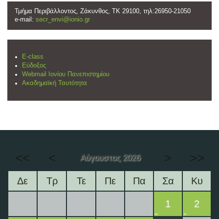
Τμήμα Περιβάλλοντος, Ζάκυνθος, ΤΚ 29100, τηλ:26950-21050
e-mail:
secr_envi@ionio.gr
E-class
Εύδοξος
Webmail Ιονίου Πανεπιστημίου
Ακαδημαϊκή Ταυτότητα
<<
<
>
>>
Αύγουστος 2026
Δε
Τρ
Τε
Πε
Πα
Σα
Κυ
1
2